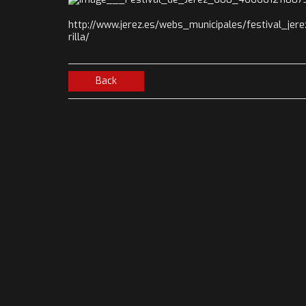
http://www.jerez.es/webs_municipales/festival_jer
rilla/
Back