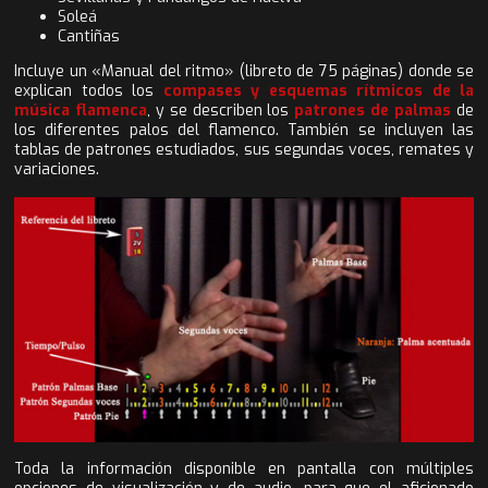
Soleá
Cantiñas
Incluye un «Manual del ritmo» (libreto de 75 páginas) donde se
explican todos los
compases y esquemas rítmicos de la
música flamenca
, y se describen los
patrones de palmas
de
los diferentes palos del flamenco. También se incluyen las
tablas de patrones estudiados, sus segundas voces, remates y
variaciones.
Toda la información disponible en pantalla con múltiples